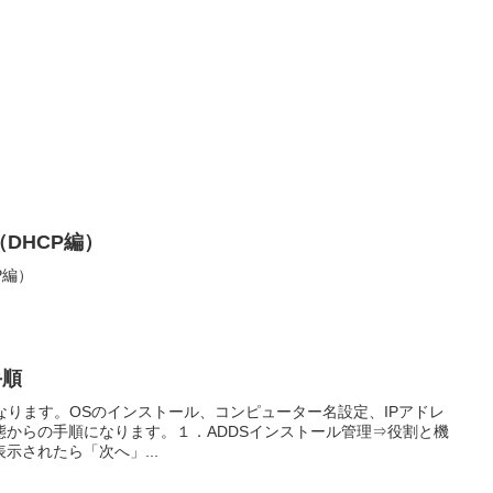
DHCP編）
P編）
手順
の構築手順になります。OSのインストール、コンピューター名設定、IPアドレ
態からの手順になります。１．ADDSインストール管理⇒役割と機
示されたら「次へ」...