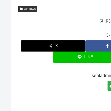
windows
スポ
シ
X
LINE
sehtad