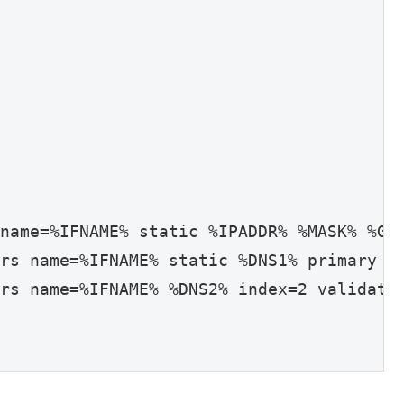
name=%IFNAME% static %IPADDR% %MASK% %GW%
rs name=%IFNAME% static %DNS1% primary va
rs name=%IFNAME% %DNS2% index=2 validate=